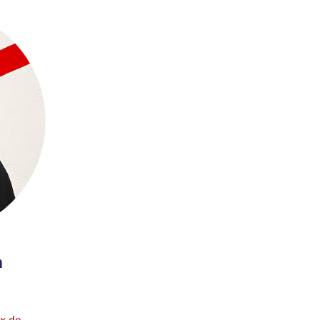
n
x.de