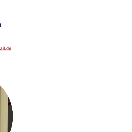
n
il.de