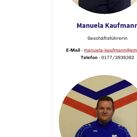
Manuela Kaufman
Geschäftsführerin
E-Mail
-
manuela-kaufmann@ema
Telefon
-
0177/3936382