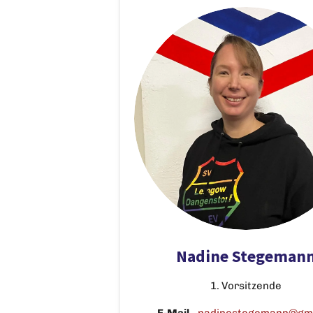
Nadine Stegeman
1. Vorsitzende
E-Mail
-
nadinestegemann@gm