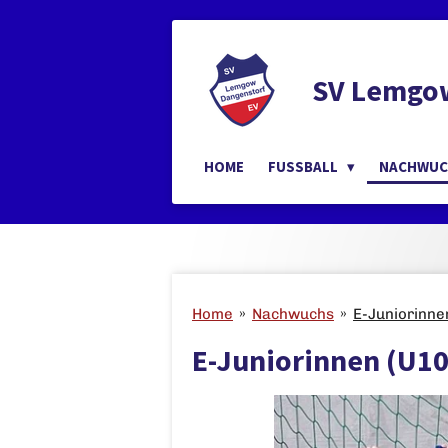
Zum
Hauptinhalt
springen
SV Lemgow
HOME
FUSSBALL
NACHWU
Home
»
Nachwuchs
»
E-Juniorinne
E-Juniorinnen (U10