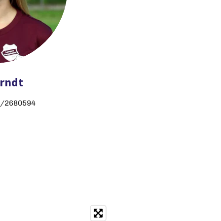
erndt
9/2680594