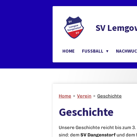
Zum
Hauptinhalt
springen
SV Lemgow
HOME
FUSSBALL
NACHWU
Home
»
Verein
»
Geschichte
Geschichte
Unsere Geschichte reicht bis zum 3.
sind: dem
SV Dangenstorf
und dem